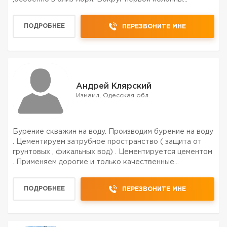
,залеивается жидким раствором цемента ,это
предотвращает попадание фекальных и грунтовых вод.
ПОДРОБНЕЕ
ПЕРЕЗВОНИТЕ МНЕ
Добуревается ниже перво...
Андрей Клярский
Измаил, Одесская обл.
Бурение скважин на воду. Производим бурение на воду
. Цементируем затрубное пространство ( защита от
грунтовых , фикальных вод) . Цементируется цементом
. Применяем дорогие и только качественные
материалы . В итоге мы получаем воду которая должна
: 1) производительность минимум 4куб/час. 2) без н...
ПОДРОБНЕЕ
ПЕРЕЗВОНИТЕ МНЕ