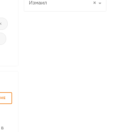
Измаил
×
к
МНЕ
 в