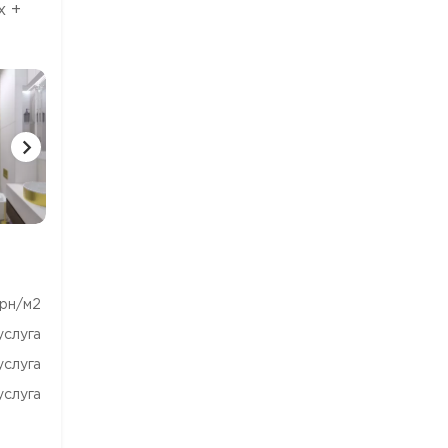
x +
11 ФОТО
рн/м2
услуга
услуга
услуга