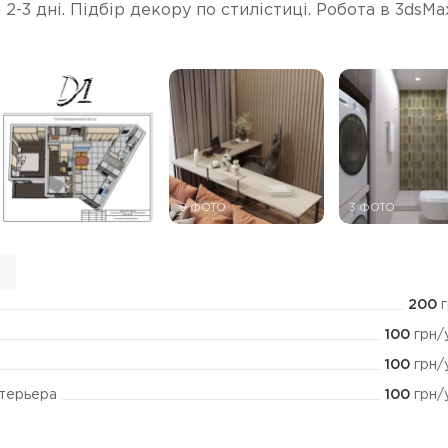
 2-3 дні. Підбір декору по стилістиці. Робота в 3dsMa
6 ФОТО
9 ФОТО
3 ФОТО
н
200
г
100
грн/
100
грн/
100
грн/
нтерьера