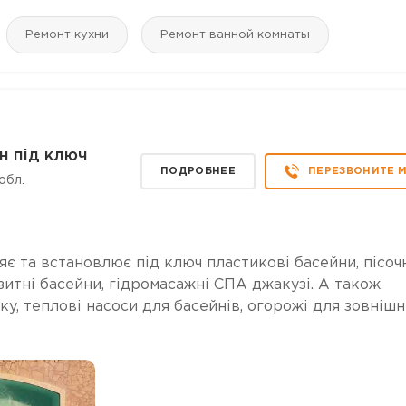
Ремонт кухни
Ремонт ванной комнаты
н під ключ
ПОДРОБНЕЕ
ПЕРЕЗВОНИТЕ 
обл.
є та встановлює під ключ пластикові басейни, пісоч
зитні басейни, гідромасажні СПА джакузі. А також
ку, теплові насоси для басейнів, огорожі для зовнішн