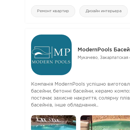
Ремонт квартир
Дизайн интерьера
ModernPools Басей
Мукачево, Закарпатская 
Компанія ModernPools успішно виготовля
басейни, бетонні басейни, керамо компо
постачає захисне накриття, солярну плів
басейнів, інше обладнання...