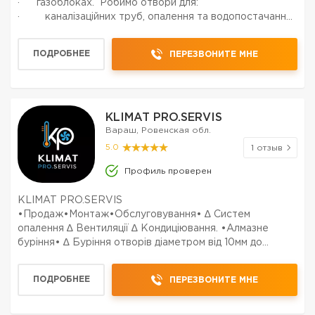
· газоблоках. Робимо отвори для:
· каналізаційних труб, опалення та водопостачання;
· витяжки; · рекуператорів; · вентиляторів;
· котлів та димарів;...
ПОДРОБНЕЕ
ПЕРЕЗВОНИТЕ МНЕ
KLIMAT PRO.SERVIS
Вараш, Ровенская обл.
5.0
1 отзыв
Профиль проверен
KLIMAT PRO.SERVIS
•Продаж•Монтаж•Обслуговування• ∆ Систем
опалення ∆ Вентиляції ∆ Кондиціювання. •Алмазне
буріння• ∆ Буріння отворів діаметром від 10мм до
500мм ∆ Виконуємо роботи в залізобетонних
,бетонних, цегляних, камяних, гранітних конструкціях.
ПОДРОБНЕЕ
ПЕРЕЗВОНИТЕ МНЕ
•Сантехнічні послуги• ∆ Встановлення та демонт...