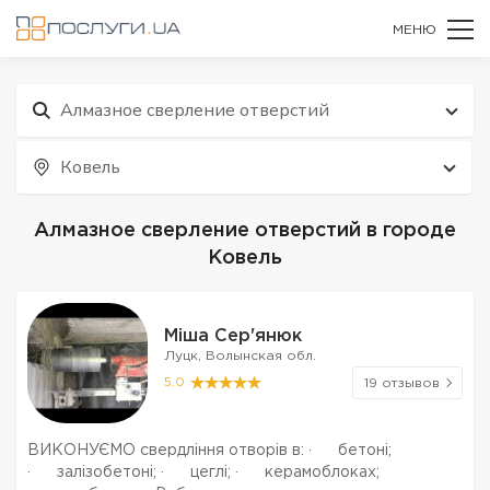
МЕНЮ
Алмазное сверление отверстий
Ковель
Алмазное сверление отверстий в городе
Ковель
Міша Сер'янюк
Луцк, Волынская обл.
5.0
19 отзывов
ВИКОНУЄМО свердління отворів в: · бетоні;
· залізобетоні; · цеглі; · керамоблоках;