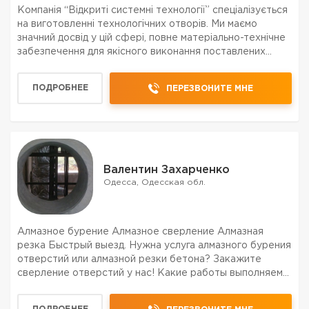
Компанія “Відкриті системні технології” спеціалізується
на виготовленні технологічних отворів. Ми маємо
значний досвід у цій сфері, повне матеріально-технічне
забезпечення для якісного виконання поставлених
задач у стислі терміни, не залежно від складності. На
нашому рахунку тисячі успішно викона...
ПОДРОБНЕЕ
ПЕРЕЗВОНИТЕ МНЕ
Валентин Захарченко
Одесса, Одесская обл.
Алмазное бурение Алмазное сверление Алмазная
резка Быстрый выезд. Нужна услуга алмазного бурения
отверстий или алмазной резки бетона? Закажите
сверление отверстий у нас! Какие работы выполняем?
- • Алмазное бурение отверстий под вентиляцию,
канализацию, отопление, сантехнику • Выполняем