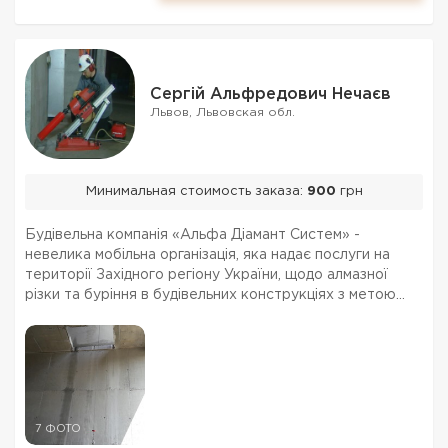
Сергій Альфредович Нечаєв
Львов, Львовская обл.
Минимальная стоимость заказа:
900
грн
Будівельна компанія «Альфа Діамант Систем» -
невелика мобільна організація, яка надає послуги на
території Західного регіону України, щодо алмазної
різки та буріння в будівельних конструкціях з метою
влаштування ліфтових, дверних, віконних,
вентиляційних, каналізаційних отворів, водо та
газогонів...
7 ФОТО