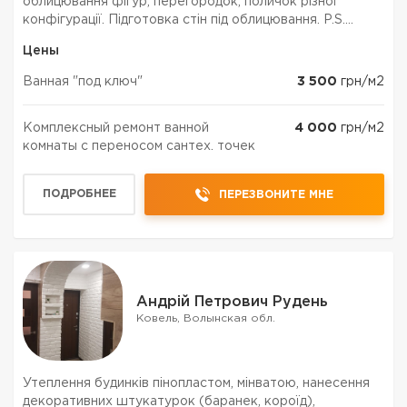
облицювання фігур, перегородок, поличок різної
конфігурації. Підготовка стін під облицювання. P.S.
Проведення комплексного ремонту "Під ключ" Досвід
Цены
17 років.
Ванная "под ключ"
3 500
грн/м2
Комплексный ремонт ванной
4 000
грн/м2
комнаты с переносом сантех. точек
ПОДРОБНЕЕ
ПЕРЕЗВОНИТЕ МНЕ
Андрій Петрович Рудень
Ковель, Волынская обл.
Утеплення будинків пінопластом, мінватою, нанесення
декоративних штукатурок (баранек, короїд),