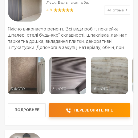
Луцк, Волынская обл.
4.8
41 отзыв
Якісно виконаємо ремонт. Всі види робіт: поклейка
шпалер, стелі будь-якої складності, шпаклівка, ламінат,
паркетна дошка, вкладання плитки, декоративні
штукатурки. Допомога в закупці матеріалу, обмін, при
остачі повернення .Можлива робота по дизайн-
проекту. Порядність і якість гарантуємо.
3 ФОТО
3 ФОТО
6 ФОТО
4
ПОДРОБНЕЕ
ПЕРЕЗВОНИТЕ МНЕ