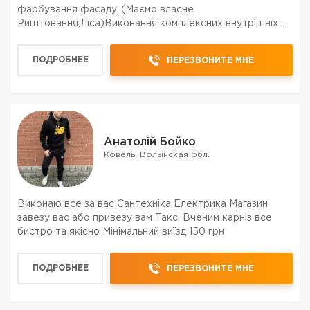
фарбування фасаду. (Маємо власне
Риштовання,Ліса)Виконання комплексних внутрішніх
ремонтних робіт: шпаклівка стін і стелі, монтаж
гіпсокартону і.т.д. Установка Дверей та вікон,
ПОДРОБНЕЕ
ПЕРЕЗВОНИТЕ МНЕ
підвіконня, Настилання ла...
Анатолій Бойко
Ковель, Волынская обл.
Виконаю все за вас Сантехніка Електрика Магазин
завезу вас або привезу вам Таксі Вченим карніз все
бистро та якісно Мінімальний виїзд 150 грн
ПОДРОБНЕЕ
ПЕРЕЗВОНИТЕ МНЕ