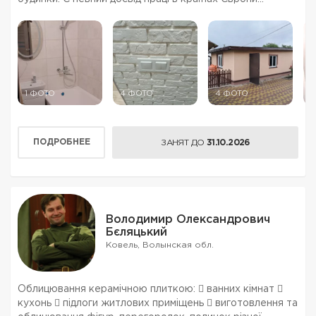
(Польща, Словаччина, Данія).
1 ФОТО
4 ФОТО
4 ФОТО
5
ПОДРОБНЕЕ
ЗАНЯТ ДО
31.10.2026
Володимир Олександрович
Бєляцький
Ковель, Волынская обл.
Облицювання керамічною плиткою:  ванних кімнат 
кухонь  підлоги житлових приміщень  виготовлення та