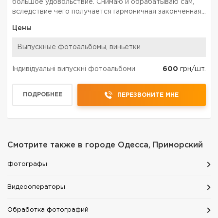
большое удовольствие. Снимаю и обрабатываю сам,
вследствие чего получается гармоничная законченная
работа. Оказываю следующие услуги: - свадебная
Цены
фотосъемка - фотосъемка банкетов и праздников -
изготовление...
Выпускные фотоальбомы, виньетки
Індивідуальні випускні фотоальбоми
600
грн/шт.
ПОДРОБНЕЕ
ПЕРЕЗВОНИТЕ МНЕ
Смотрите также в городе
Одесса, Приморский
Фотографы
Видеооператоры
Обработка фотографий