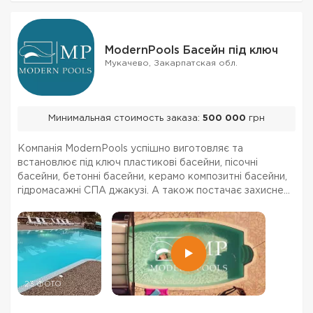
ModernPools Басейн під ключ
Мукачево, Закарпатская обл.
Минимальная стоимость заказа:
500 000
грн
Компанія ModernPools успішно виготовляє та
встановлює під ключ пластикові басейни, пісочні
басейни, бетонні басейни, керамо композитні басейни,
гідромасажні СПА джакузі. А також постачає захисне
накриття, солярну плівку, теплові насоси для басейнів,
огорожі для зовнішніх басейнів, інше обладнання...
23 ФОТО