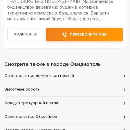
ПРАЦЮЄМО БЕЗ ПОСЕРЕДНИКІВ! Ми займаємось
будівництвом дерев'яних будинків, котеджів,
туристичних комплексів, бань, альтанок. Варіанти
монтажу стіни: дикий брус, півбрус (протес) ,
оциліндрований брус, калібрований брус. Приблизно
половина наших клієнтів будує котедж без
ПОДРОБНЕЕ
ПЕРЕЗВОНИТЕ МНЕ
архітектора. Показали фото...
Смотрите также в городе
Овидиополь
Строительство домов и коттеджей
Высотные работы
Укладка тротуарной плитки
Строительство бассейнов