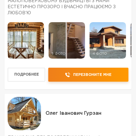
МАЛОПОВЕРХОВОМУ БУДІВНИЦТВІ З НАМИ
ЕСТЕТИЧНО ПРОЗОРО І ВЧАСНО ПРАЦЮЄМО З
ЛЮБОВ'Ю
10 ФОТО
5 ФОТО
4 ФОТО
5
ПОДРОБНЕЕ
ПЕРЕЗВОНИТЕ МНЕ
Олег Іванович Гурзан