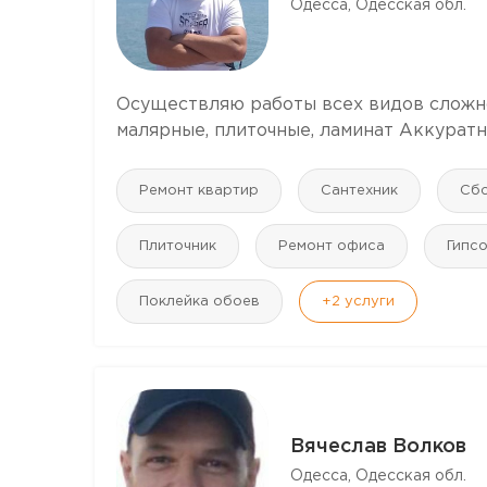
Одесса, Одесская обл.
Осуществляю работы всех видов сложнос
малярные, плиточные, ламинат Аккурат
Ремонт квартир
Сантехник
Сбо
Плиточник
Ремонт офиса
Гипс
Поклейка обоев
+2
услуги
Вячеслав Волков
Одесса, Одесская обл.