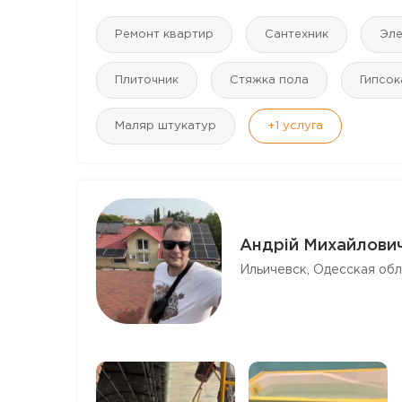
Ремонт квартир
Сантехник
Эле
Плиточник
Стяжка пола
Гипсо
Маляр штукатур
+1
услуга
Андрій Михайлови
Ильичевск, Одесская обл