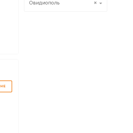
Овидиополь
×
МНЕ