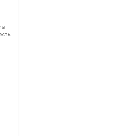
ты
есть.