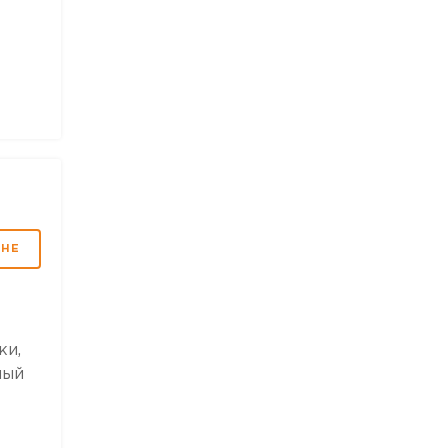
МНЕ
ки,
ный