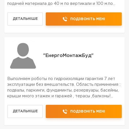
подачей материала до 40 м по вертикали и 100 м.по
горизонтали
ДЕТАЛЬНІШЕ
ПОДЗВОНІТЬ МЕНІ
"ЕнергоМонтажБуд"
Выполняем роботы по гидроизоляции гарантия 7 лет
эксплуатации без вмешательств. Область приминения :
подвалы, паркинги, фундаминты, резервуары, басейны,
крыши много этажек и гаражей , терасы ,балконы!
Также делаем инъекции Полиуритановой смолой двух
компонентов, при прокачке смола выдавливает всю...
ДЕТАЛЬНІШЕ
ПОДЗВОНІТЬ МЕНІ