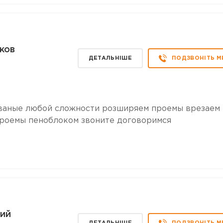
ков
ДЕТАЛЬНІШЕ
ПОДЗВОНІТЬ М
ваные любой сложности розширяем проемы врезаем
проемы пеноблоком звоните договоримся
кий