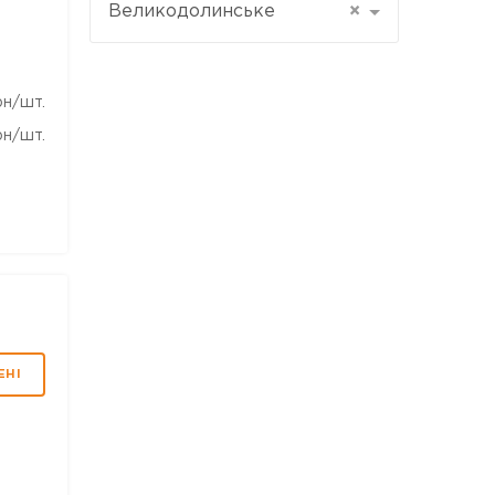
Великодолинське
×
рн/шт.
рн/шт.
ЕНІ