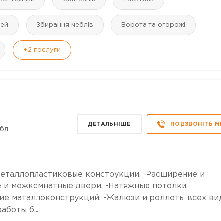
рей
Збирання меблів
Ворота та огорожі
+2
послуги
ДЕТАЛЬНІШЕ
ПОДЗВОНІТЬ М
бл.
 металлопластиковые конструкции. -Расширение и
е и межкомнатные двери. -Натяжные потолки.
ие маталлоконструкций. -Жалюзи и роллеты всех ви
боты б...