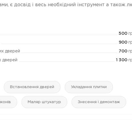
и, є досвід і весь необхідний інструмент а також 
500
г
900
г
700
г
их дверей
1 300
г
х дверей
Встановлення дверей
Укладання плитки
лконів
Маляр штукатур
Знесення і демонтаж