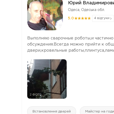
Юрий Владимирови
Одеса, Одеська обл.
5.0
4 відгуки
Выполняю сварочные роботы,и частично
обсуждения.Всегда можно прийти к общ
двери,кровельные работы,плинтуса,лами
2 ФОТО
Встановлення дверей
Майстер на год