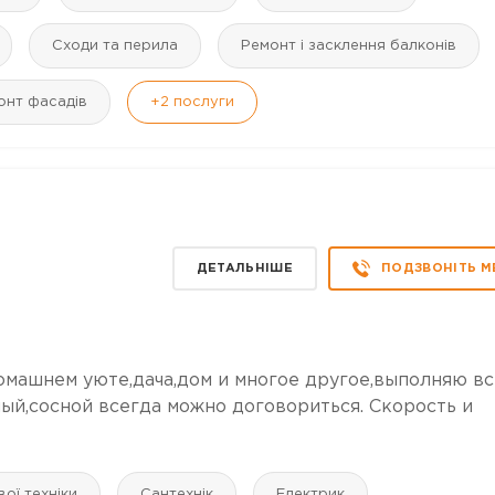
Сходи та перила
Ремонт і засклення балконів
онт фасадів
+2
послуги
ДЕТАЛЬНІШЕ
ПОДЗВОНІТЬ М
домашнем уюте,дача,дом и многое другое,выполняю в
й,сосной всегда можно договориться. Скорость и
ої техніки
Сантехнік
Електрик