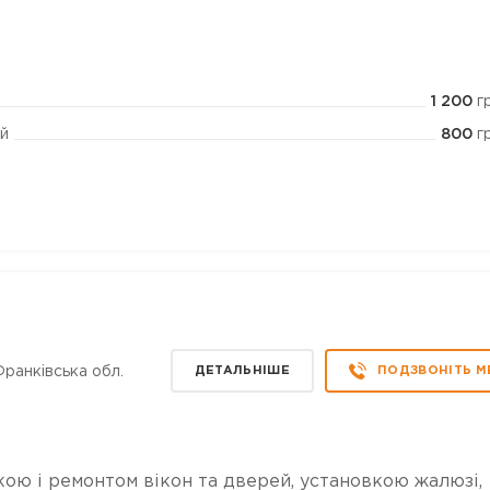
1 200
г
800
г
й
Франківська обл.
ДЕТАЛЬНІШЕ
ПОДЗВОНІТЬ М
ою і ремонтом вікон та дверей, установкою жалюзі,