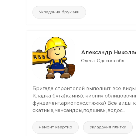
Укладання бруківки
Александр Никола
Одеса, Одеська обл.
Бригада строителей выполнит все виды
Кладка бута(камня), кирпич облицовочн
фундамент,армопояс,стяжка) Все виды к
скатные,мансандры,подшивы,водос...
Ремонт квартир
Укладання плитки