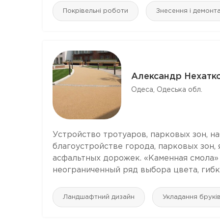
Покрівельні роботи
Знесення і демонт
Александр Нехатк
Одеса, Одеська обл.
Устройство тротуаров, парковых зон, 
благоустройстве города, парковых зон,
асфальтных дорожек. «Каменная смола»
неограниченный ряд выбора цвета, гибко
Ландшафтний дизайн
Укладання брукі