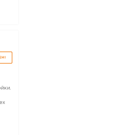
ЕНІ
йки.
ех