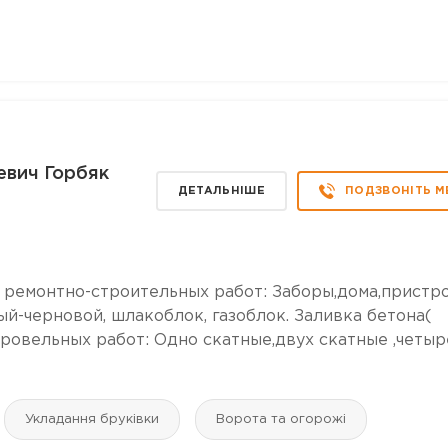
евич Горбяк
ДЕТАЛЬНІШЕ
ПОДЗВОНІТЬ М
 ремонтно-строительных работ: Заборы,дома,пристро
ый-черновой, шлакоблок, газоблок. Заливка бетона(
ровельных работ: Одно скатные,двух скатные ,четыр
Укладання бруківки
Ворота та огорожі