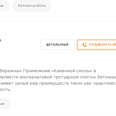
аж
Бетонні роботи
о
ДЕТАЛЬНІШЕ
ПОДЗВОНІТЬ М
набережных Применение «Каменной смолы» в
 является альтернативой тротуарной плитки, бетонны
 имеет целый ряд преимуществ таких как: практиче
сть...
вки