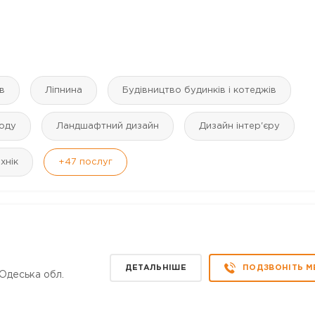
ів
Ліпнина
Будівництво будинків і котеджів
воду
Ландшафтний дизайн
Дизайн інтер'єру
хнік
+47
послуг
ДЕТАЛЬНІШЕ
ПОДЗВОНІТЬ М
 Одеська обл.