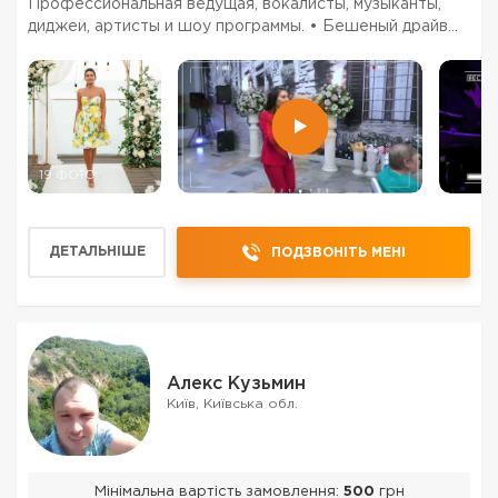
Профессиональная ведущая, вокалисты, музыканты,
диджеи, артисты и шоу программы. • Бешеный драйв
ненавязчивые интерактивы и уместный деликатный
юмор. • Разнообразный репертуар лучших хитов -
зарубе...
19 ФОТО
ДЕТАЛЬНІШЕ
ПОДЗВОНІТЬ МЕНІ
Алекс Кузьмин
Київ, Київська обл.
Мінімальна вартість замовлення:
500
грн