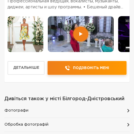
Профессиональная ведущая, вокалисты, музыканты,
диджеи, артисты и шоу программы. • Бешеный драйв
ненавязчивые интерактивы и уместный деликатный
юмор. • Разнообразный репертуар лучших хитов -
зарубе...
19 ФОТО
ДЕТАЛЬНІШЕ
ПОДЗВОНІТЬ МЕНІ
Дивіться також у місті
Білгород-Дністровський
Фотографи
Обробка фотографій