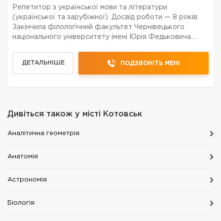
Репетитор з української мови та літератури
(української та зарубіжної). Досвід роботи — 8 років.
Закінчила філологічний факультет Чернівецького
національного університету імені Юрія Федьковича.
Використовую індивідуальний підхід до кожного учня,
сучасні методики навчання та практичні методи для д...
ДЕТАЛЬНІШЕ
ПОДЗВОНІТЬ МЕНІ
Дивіться також у місті
Котовськ
Аналітична геометрія
Анатомія
Астрономія
Біологія