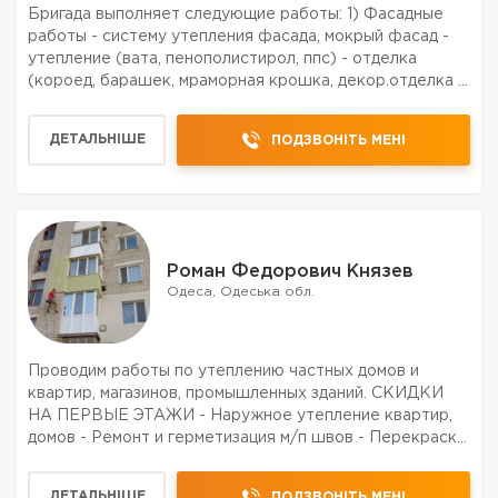
Бригада выполняет следующие работы: 1) Фасадные
работы - систему утепления фасада, мокрый фасад -
утепление (вата, пенополистирол, ппс) - отделка
(короед, барашек, мраморная крошка, декор.отделка )
- укладка плитки. - декоративная отделка квартир и
фасадов. 2) Плиточные работы ( Укладка плитки) Д...
ДЕТАЛЬНІШЕ
ПОДЗВОНІТЬ МЕНІ
Роман Федорович Князев
Одеса, Одеська обл.
Проводим работы по утеплению частных домов и
квартир, магазинов, промышленных зданий. СКИДКИ
НА ПЕРВЫЕ ЭТАЖИ - Наружное утепление квартир,
домов - Ремонт и герметизация м/п швов - Перекраска
старых фасадов . - Покраска наружных стен -
Утепление стен на лестничных площадках
ДЕТАЛЬНІШЕ
ПОДЗВОНІТЬ МЕНІ