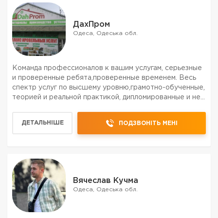
ДахПром
Одеса, Одеська обл.
Команда профессионалов к вашим услугам, серьезные
и проверенные ребята,проверенные временем. Весь
спектр услуг по высшему уровню,грамотно-обученные,
теорией и реальной практикой, дипломированные и не
только спецы, всех левелов,от разнорабочих до
мастера и прораба. ЗВОНИТЕ БЕЗ СОМНЕНИЙ
ДЕТАЛЬНІШЕ
ПОДЗВОНІТЬ МЕНІ
УЖЕ,ПРЯМО С...
Вячеслав Кучма
Одеса, Одеська обл.