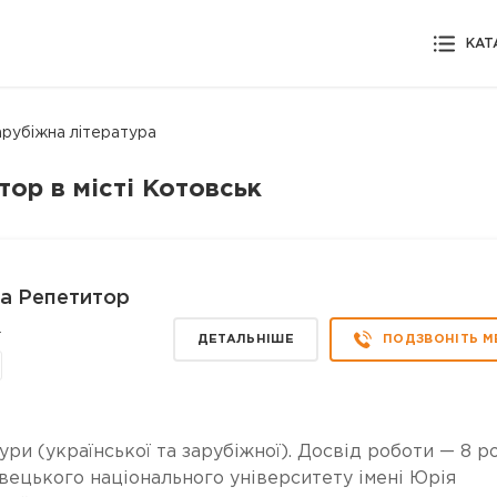
КАТ
арубіжна література
тор в місті Котовськ
а Репетитор
.
ДЕТАЛЬНІШЕ
ПОДЗВОНІТЬ М
ури (української та зарубіжної). Досвід роботи — 8 ро
вецького національного університету імені Юрія