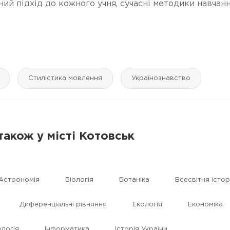
й підхід до кожного учня, сучасні методики навчанн
Стилістика мовлення
Українознавство
також у місті Котовськ
Астрономія
Біологія
Ботаніка
Всесвітня істор
Диференціальні рівняння
Екологія
Економіка
логія
Інформатика
Історія України