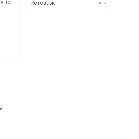
я та
Котовськ
×
ія