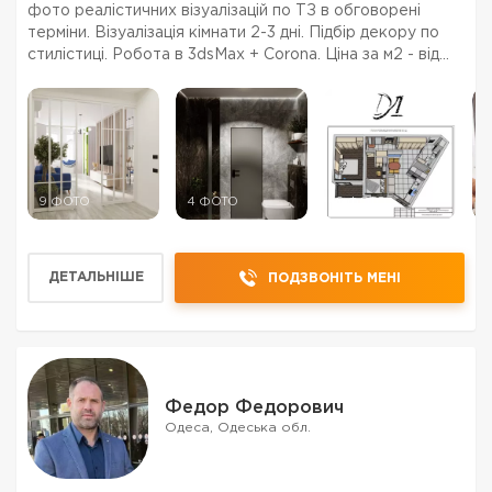
фото реалістичних візуалізацій по ТЗ в обговорені
терміни. Візуалізація кімнати 2-3 дні. Підбір декору по
стилістиці. Робота в 3dsMax + Corona. Ціна за м2 - від
250 грн/м2.
9 ФОТО
4 ФОТО
6 ФОТО
9
ДЕТАЛЬНІШЕ
ПОДЗВОНІТЬ МЕНІ
Федор Федорович
Одеса, Одеська обл.