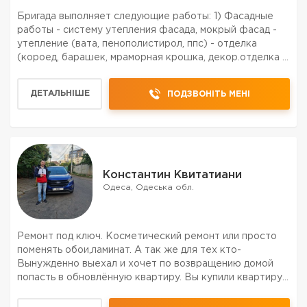
Бригада выполняет следующие работы: 1) Фасадные
работы - систему утепления фасада, мокрый фасад -
утепление (вата, пенополистирол, ппс) - отделка
(короед, барашек, мраморная крошка, декор.отделка )
- укладка плитки. - декоративная отделка квартир и
фасадов. 2) Плиточные работы ( Укладка плитки) Д...
ДЕТАЛЬНІШЕ
ПОДЗВОНІТЬ МЕНІ
Константин Квитатиани
Одеса, Одеська обл.
Ремонт под ключ. Косметический ремонт или просто
поменять обои,ламинат. А так же для тех кто-
Вынужденно выехал и хочет по возвращению домой
попасть в обновлённую квартиру. Вы купили квартиру
но не успели заключить договор с строительной
компанией, и думаете как это сделать. Легко!!!Мы