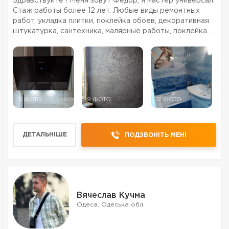
Здравствуйте ! Меня зовут Фёдор, я мастер универсал.
Стаж работы более 12 лет. Любые виды ремонтных
работ, укладка плитки, поклейка обоев, декоративная
штукатурка, сантехника, малярные работы, поклейка
обоев, электрика, установка встроенной техники,
установка / сборка кухни, установка / сборка ме...
11 ФОТО
9 ФОТО
12 ФОТО
ДЕТАЛЬНІШЕ
ПОДЗВОНІТЬ МЕНІ
Вячеслав Кучма
Одеса, Одеська обл.