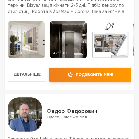
терміни. Візуалізація кімнати 2-3 дні. Підбір декору по
стилістиці. Робота в 3dsMax + Corona. Ціна за м2 - від
250 грн/м2.
9 ФОТО
4 ФОТО
6 ФОТО
9
ДЕТАЛЬНІШЕ
ПОДЗВОНІТЬ МЕНІ
Федор Федорович
Одеса, Одеська обл.