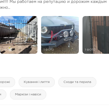
ам!!!! Мы работаем на репутацию и дорожим каждым
но...
1 ФОТО
1 ФОТО
1 ФОТО
горожі
Кування і лиття
Сходи та перила
и
Маркізи і навіси