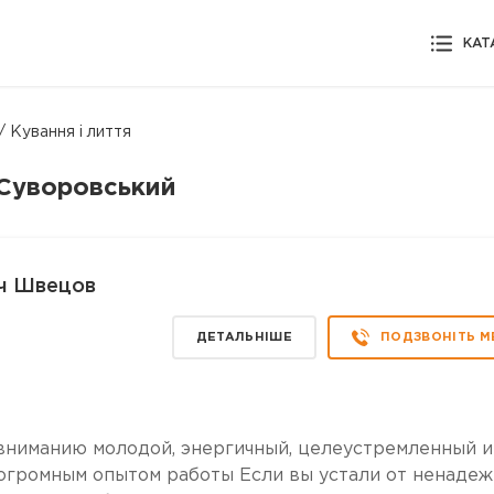
КАТ
/ Кування і лиття
, Суворовський
ич Швецов
ДЕТАЛЬНІШЕ
ПОДЗВОНІТЬ М
вниманию молодой, энергичный, целеустремленный и
огромным опытом работы Если вы устали от ненаде