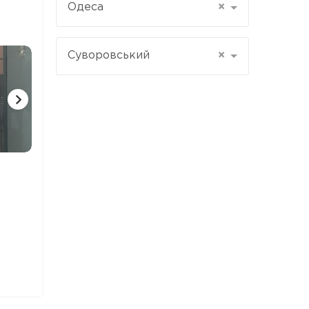
Одеса
×
Суворовський
×
6 ФОТО