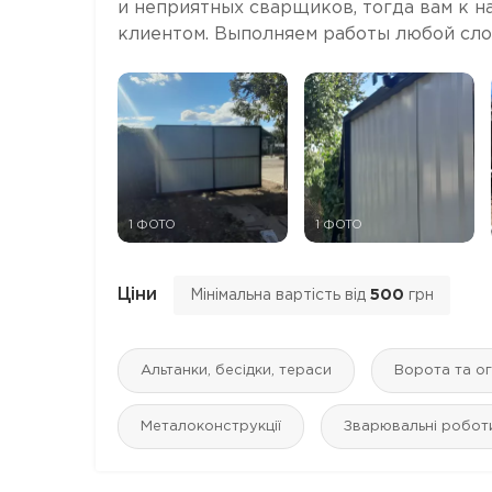
и неприятных сварщиков, тогда вам к н
клиентом. Выполняем работы любой слож
1 ФОТО
1 ФОТО
Ціни
Мінімальна вартість від
500
грн
Альтанки, бесідки, тераси
Ворота та о
Металоконструкції
Зварювальні робот