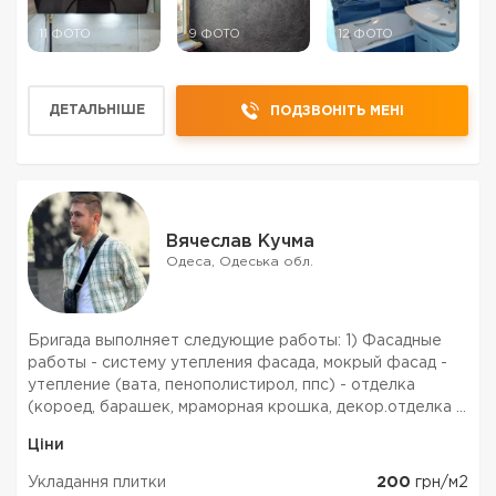
11 ФОТО
9 ФОТО
12 ФОТО
ДЕТАЛЬНІШЕ
ПОДЗВОНІТЬ МЕНІ
Вячеслав Кучма
Одеса, Одеська обл.
Бригада выполняет следующие работы: 1) Фасадные
работы - систему утепления фасада, мокрый фасад -
утепление (вата, пенополистирол, ппс) - отделка
(короед, барашек, мраморная крошка, декор.отделка )
- укладка плитки. - декоративная отделка квартир и
Ціни
фасадов. 2) Плиточные работы ( Укладка плитки) Д...
Укладання плитки
200
грн/м2