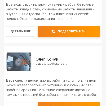
Все виды строительно-монтажных работ: бетонные
работы, кладка стен, кровельные работы, внешняя и
внутренняя отделка. Монтаж инженерных сетей:
водоснабжение, канализация, отопление,
электроснабжение.Ремонтно-отделочные любой
сложности домов, квартир, офисов. Штукатурно-
ДЕТАЛЬНІШЕ
ПОДЗВОНІТЬ МЕНІ
малярные работы: выравнивани...
Олег Кочук
Одеса, Одеська обл.
Весь спектр демонтажных работ и услуг по алмазной
резке железобетонных бетонных и кирпичных стен
проёмов арок ниш. Алмазное сверление идеально
круглых отверстий без вибрации пыли и шума в любом
материале диаметром до 600мм под различным углом.
Демонтаж бетона блоков плит кирпича плитки стяжки