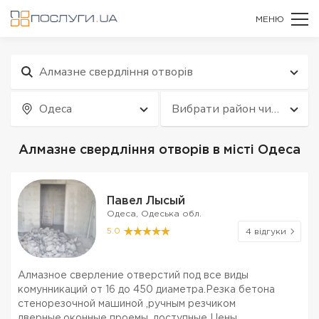
МЕНЮ
Алмазне свердління отворів
Одеса
Вибрати район чи
квартал
Алмазне свердління отворів в місті Одеса
Павел Лысый
Одеса, Одеська обл.
5.0
4 відгуки
Алмазное сверление отверстий под все виды
комунникаций от 16 до 450 диаметра.Резка бетона
стенорезочной машиной ,ручным резчиком
дверные,оконные проемы .доступные Цены.