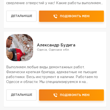
сверление отверстий у нас! Какие работы выполняем?
- • Алмазное бурение отверстий под вентиляцию,
канализацию, отопление, сантехнику • Выполняем
ДЕТАЛЬНІШЕ
ПОДЗВОНІТЬ МЕНІ
расширени...
Александр Будига
Одеса, Одеська обл.
Выполняем любые виды демонтажных работ.
Физически крепкая бригада, адекватные не пьющие
работники. Весь инструмент в наличии. Работаем по
Одессе и области. Мы специализируемся я на
безопасном удалении опасных материалов из таких
структур, как школы, дома, сельские здания,
ДЕТАЛЬНІШЕ
ПОДЗВОНІТЬ МЕНІ
сельскохозяйственные объ...