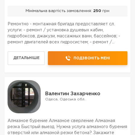
Мінімальна вартість замовлення:
250
грн
Ремонтно - монтажная бригада предоставляет сл.
услуги: - ремонт / установка душевых кабин,
гидробоксов, джакузи, массажных ванн, бассейнов; -
ремонт двигателей всех гидросистем; - ремонт /
монтаж электрооборудования; - ремонт / реставрация
/ обновление систем управления; - восстановление /
ДЕТАЛЬНІШЕ
ПОДЗВОНІТЬ МЕНІ
рестав...
Валентин Захарченко
Одеса, Одеська обл.
Алмазное бурение Алмазное сверление Алмазная
резка Быстрый выезд. Нужна услуга алмазного бурения
отверстий или алмазной резки бетона? Закажите