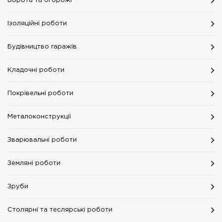
Ворота та огорожі
Ізоляційні роботи
Будівництво гаражів
Кладочні роботи
Покрівельні роботи
Металоконструкції
Зварювальні роботи
Земляні роботи
Зруби
Столярні та теслярські роботи