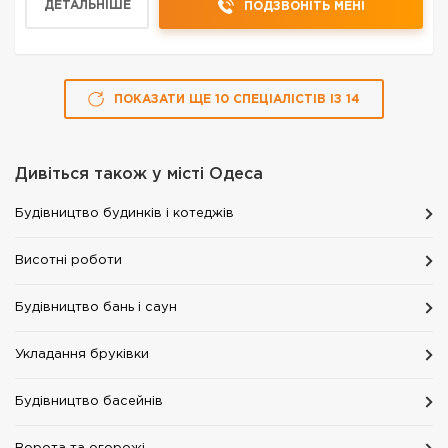
ДЕТАЛЬНІШЕ
ПОДЗВОНІТЬ МЕНІ
отб...
ПОКАЗАТИ ЩЕ
10
СПЕЦІАЛІСТІВ
ІЗ
14
Дивіться також у місті
Одеса
Будівництво будинків і котеджів
Висотні роботи
Будівництво бань і саун
Укладання бруківки
Будівництво басейнів