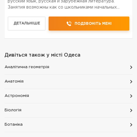
русский язык, русская и зарубежная литература.
Занятия возможны как со школьниками начальных
классов, так и с будущими абитуриентами. Помощь в
выполнении домашних заданий; подготовка ко
ДЕТАЛЬНІШЕ
ПОДЗВОНІТЬ МЕНІ
вступлению в вуз...
Дивіться також у місті
Одеса
Аналітична геометрія
Анатомія
Астрономія
Біологія
Ботаніка