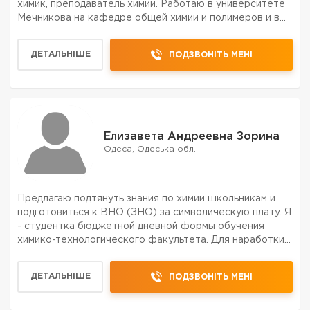
химик, преподаватель химии. Работаю в университете
Мечникова на кафедре общей химии и полимеров и в
частной общеобразовательной школе. Занимаюсь
репетиторством. Оказываю помощь при подготовке к
ДЕТАЛЬНІШЕ
ПОДЗВОНІТЬ МЕНІ
ЗН...
Елизавета Андреевна Зорина
Одеса, Одеська обл.
Предлагаю подтянуть знания по химии школьникам и
подготовиться к ВНО (ЗНО) за символическую плату. Я
- студентка бюджетной дневной формы обучения
химико-технологического факультета. Для наработки
опыта. Как опыт работы с детьми - была вожатой в
летнем детском лагере, аниматором в детском центре.
ДЕТАЛЬНІШЕ
ПОДЗВОНІТЬ МЕНІ