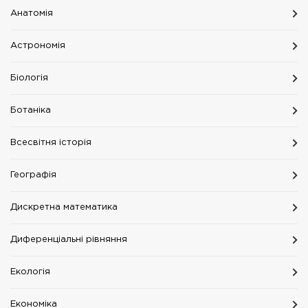
Анатомія
Астрономія
Біологія
Ботаніка
Всесвітня історія
Географія
Дискретна математика
Диференціальні рівняння
Екологія
Економіка