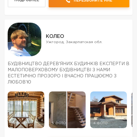
ПОДРОБНЕЕ
ПЕРЕЗВОНИТЕ МНЕ
КОЛЕО
Ужгород, Закарпатская обл.
БУДІВНИЦТВО ДЕРЕВ'ЯНИХ БУДИНКІВ ЕКСПЕРТИ В
МАЛОПОВЕРХОВОМУ БУДІВНИЦТВІ З НАМИ
ЕСТЕТИЧНО ПРОЗОРО І ВЧАСНО ПРАЦЮЄМО З
ЛЮБОВ'Ю
10 ФОТО
5 ФОТО
4 ФОТО
5