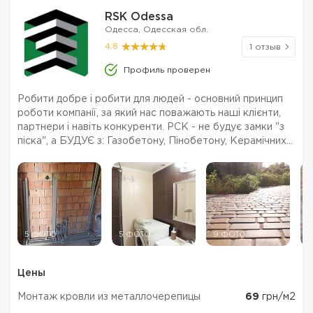
RSK Odessa
Одесса, Одесская обл.
4.8
1 отзыв
Профиль проверен
Робити добре і робити для людей - основний принцип
роботи компанії, за який нас поважають наші клієнти,
партнери і навіть конкуренти. РСК - не будує замки "з
піска", а БУДУЄ з: Газобетону, Пінобетону, Керамічних
блоків, Цеглини. Пропонуємо увесь спектр послуг у
сфері будівництва: - Будівництво і ...
5 ФОТО
5 ФОТО
9 ФОТО
7
Цены
Монтаж кровли из металлочерепицы
69
грн/м2