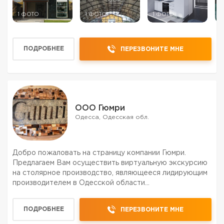
1 ФОТО
1 ФОТО
1 ФОТО
1
ПОДРОБНЕЕ
ПЕРЕЗВОНИТЕ МНЕ
ООО Гюмри
Одесса, Одесская обл.
Добро пожаловать на страницу компании Гюмри.
Предлагаем Вам осуществить виртуальную экскурсию
на столярное производство, являющееся лидирующим
производителем в Одесской области
термомодифицированной древесины, а также
конструкций и изделий из неё. Посмотрев галерею
ПОДРОБНЕЕ
ПЕРЕЗВОНИТЕ МНЕ
фотографии компании вы сможете ...