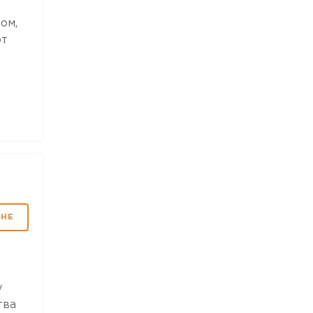
ом,
от
МНЕ
у
тва