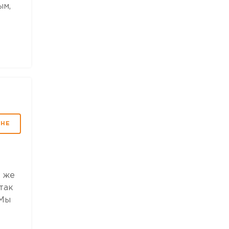
ым,
МНЕ
к же
так
 Мы