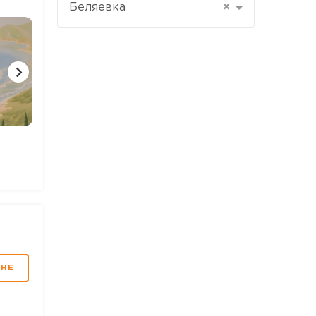
Беляевка
×
6 ФОТО
3 ФОТО
МНЕ