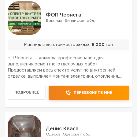
ФОП Чернега
Винница, Винницкая обл.
Минимальная стоимость заказа:
5 000
грн
ЧП Чернега — команда профессионалов для
выполнения ремонтно-отделочных работ.
Предоставляем весь спектр услуг по внутренней
отделке, выполняем монтаж электрики, отопления,
водопровода, укладку плитки, ремонт под ключ.
Работаем в квартирах, офисах, торговых помещениях
ПОДРОБНЕЕ
ПЕРЕЗВОНИТЕ МНЕ
по Виннице , области, Украин...
Денис Кваса
Одесса, Одесская обл.