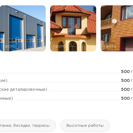
1 ФОТО
1 ФОТО
1 ФОТО
500
г
500
г
кие)
500
г
ские деталировочные)
500
г
онные)
танки, беседки, террасы
Высотные работы