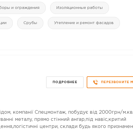
аборы и ограждения
Изоляционные работы
ции
Срубы
Утепление и ремонт фасадов
ПОДРОБНЕЕ
ПЕРЕЗВОНИТЕ 
дом, компанії Спецмонтаж, побудує від 2000грн/м.кв.
анні металу, прямо стінний ангар,під навіс,критий
ення,логістичні центри, склади будь якого призначен