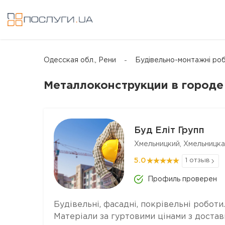
Одесская обл., Рени
Будівельно-монтажні ро
Mеталлоконструкции в городе
Буд Еліт Групп
Хмельницкий, Хмельницка
5.0
1 отзыв
Профиль проверен
Будівельні, фасадні, покрівельні роботи.
Матеріали за гуртовими цінами з достав