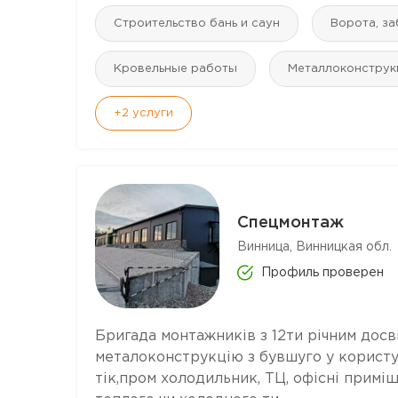
Строительство бань и саун
Ворота, з
Кровельные работы
Mеталлоконструк
+2
услуги
Спецмонтаж
Винница, Винницкая обл.
Профиль проверен
Бригада монтажників з 12ти річним досві
металоконструкцію з бувшуго у користув
тік,пром холодильник, ТЦ, офісні приміщ