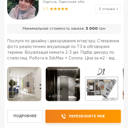
Одесса, Одесская обл.
5.0
3 отзыва
Минимальная стоимость заказа:
3 000
грн
Послуги по дизайну і декорування інтер’єру. Створення
фото реалістичних візуалізацій по ТЗ в обговорені
терміни. Візуалізація кімнати 2-3 дні. Підбір декору по
стилістиці. Робота в 3dsMax + Corona. Ціна за м2 - від
250 грн/м2.
9 ФОТО
4 ФОТО
6 ФОТО
9
ПОДРОБНЕЕ
ПЕРЕЗВОНИТЕ МНЕ