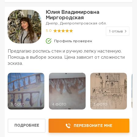
Юлия Владимировна
Миргородская
Днепр, Днепропетровская обл.
5.0
1 отзыв
Профиль проверен
Предлагаю роспись стен и ручную лепку настенную.
Помощь в выборе эскиза. Цена зависит от сложности
эскиза.
3 ФОТО
4 ФОТО
3 ФОТО
2
ПОДРОБНЕЕ
ПЕРЕЗВОНИТЕ МНЕ