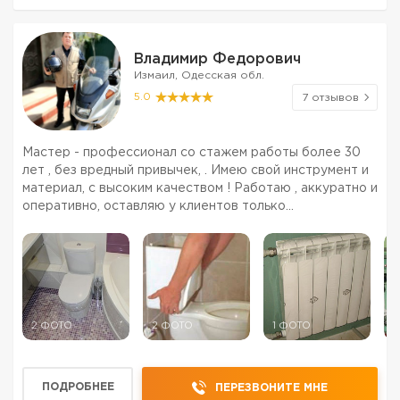
Владимир Федорович
Измаил, Одесская обл.
5.0
7 отзывов
Мастер - профессионал со стажем работы более 30
лет , без вредный привычек, . Имею свой инструмент и
материал, с высоким качеством ! Работаю , аккуратно и
оперативно, оставляю у клиентов только
положительные эмоции, в комфортных условиях, не
потраченными деньгами на ветер и европейским
качеством ...
2 ФОТО
2 ФОТО
1 ФОТО
1
ПОДРОБНЕЕ
ПЕРЕЗВОНИТЕ МНЕ