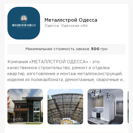
Металлстрой Одесса
Одесса, Одесская обл.
Минимальная стоимость заказа:
500
грн
Компания «МЕТАЛЛСТРОЙ ОДЕССА» - это
качественное строительство, ремонт и отделка
квартир, изготовление и монтаж металлоконструкций,
изделия из поликарбоната, демонтажные, сварочные и
кровельные работы в Одессе по самым низким ценам,
индивидуальный подход, гарантия качества. На рынке
ремонтно-стро...
1 ФОТО
1 ФОТО
1 ФОТО
1