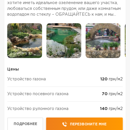
хотите иметь идеальное озеленение вашего участка,
любоваться собственным прудом, или даже комнатным
водопадом по стеклу – ОБРАЩАЙТЕСЬ к нам, и мы
осуществим любые ваши пожелания! Команда
профессионалов предлагает широкий спектр услуг, а
многолетний опыт ...
2 ФОТО
1 ФОТО
4 ФОТО
4
Цены
Устройство газона
120
грн/м2
Устройство посевного газона
70
грн/м2
Устройство рулонного газона
140
грн/м2
ПОДРОБНЕЕ
ПЕРЕЗВОНИТЕ МНЕ