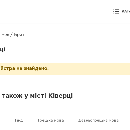
КАТ
 мов / Іврит
ці
йстра не знайдено.
 також у місті Ківерці
а
Гінді
Грецька мова
Давньогрецька мова