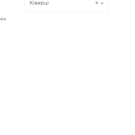
Ківерці
×
ова