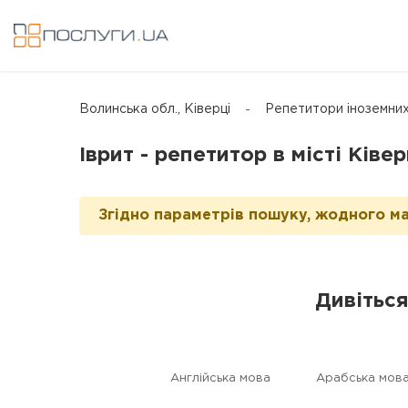
Волинська обл., Ківерці
Репетитори іноземних
Іврит - репетитор в місті Ківер
Згідно параметрів пошуку, жодного ма
Дивіться
Англійська мова
Арабська мов