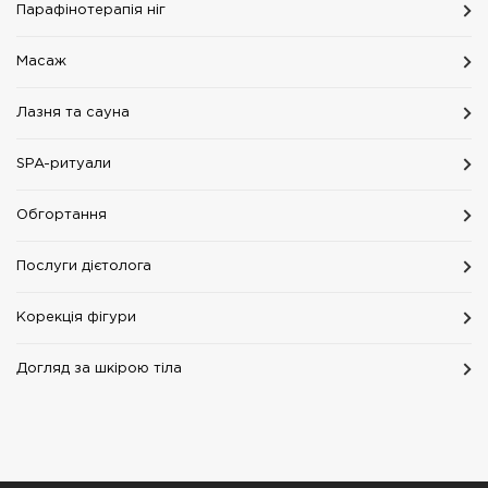
Парафінотерапія ніг
Масаж
Лазня та сауна
SPA-ритуали
Обгортання
Послуги дієтолога
Корекція фігури
Догляд за шкірою тіла