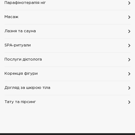
Парафінотерапія ніг
Масаж
Лазня та сауна
SPA-ритуали
Послуги дієтолога
Корекція фігури
Догляд за шкірою тіла
Тату та пірсинг