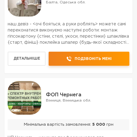
Балта, Одеська обл.
наш девіз - <очі бояться, а руки роблять> можете самі
переконатися виконуємо наступні роботи: монтаж
гіпсокартону {стіни, стелі, укоси, перестінки} шпаклівка
{старт, фініш} поклейка шпалер {будь-якої складності}
укладання плитки {підлога, стіни, укоси, фартух}
укладання ламінату {підлога, с...
ДЕТАЛЬНІШЕ
ПОДЗВОНІТЬ МЕНІ
ФОП Чернега
Вінниця, Вінницька обл.
Мінімальна вартість замовлення:
5 000
грн