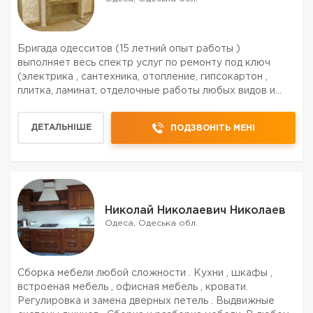
Бригада одесситов (15 летний опыт работы )
выполняет весь спектр услуг по ремонту под ключ
(электрика , сантехника, отопление, гипсокартон ,
плитка, ламинат, отделочные работы любых видов и
сложности ) .Профессионально , качественно, с
гарантией .Звоните и договоримся
ДЕТАЛЬНІШЕ
ПОДЗВОНІТЬ МЕНІ
Николай Николаевич Николаев
Одеса, Одеська обл.
Сборка мебели любой сложности . Кухни , шкафы ,
встроеная мебель , офисная мебель , кровати.
Регулировка и замена дверных петель . Выдвижные