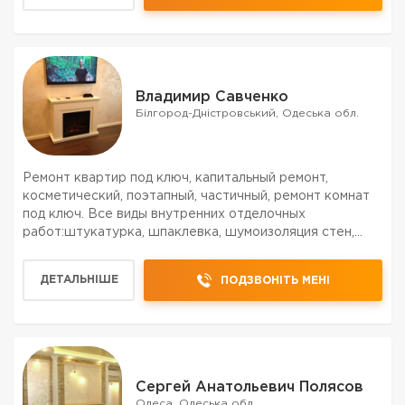
Владимир Савченко
Білгород-Дністровський, Одеська обл.
Ремонт квартир под ключ, капитальный ремонт,
косметический, поэтапный, частичный, ремонт комнат
под ключ. Все виды внутренних отделочных
работ:штукатурка, шпаклевка, шумоизоляция стен,
гипсокартон, покраска, поклейка обоев, вагонка,
стяжка, плитка, ламинат и т. д. Полный комплекс
ДЕТАЛЬНІШЕ
ПОДЗВОНІТЬ МЕНІ
электромонтажных...
Сергей Анатольевич Полясов
Одеса, Одеська обл.