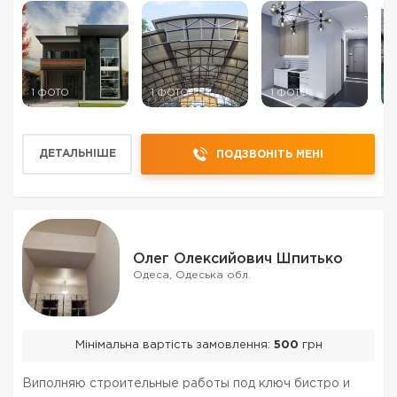
индивидуальный подход, гарантия качества. На рынке
ремонтно-стро...
1 ФОТО
1 ФОТО
1 ФОТО
1
ДЕТАЛЬНІШЕ
ПОДЗВОНІТЬ МЕНІ
Олег Олексийович Шпитько
Одеса, Одеська обл.
Мінімальна вартість замовлення:
500
грн
Виполняю строительные работы под ключ бистро и