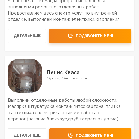
ЧП Чернега — команда профессионалов для
выполнения ремонтно-отделочных работ.
Предоставляем весь спектр услуг по внутренней
отделке, выполняем монтаж электрики, отопления,
водопровода, укладку плитки, ремонт под ключ.
Работаем в квартирах, офисах, торговых помещениях
ДЕТАЛЬНІШЕ
ПОДЗВОНІТЬ МЕНІ
по Виннице , области, Украин...
Денис Кваса
Одеса, Одеська обл.
Выполним отделочные работы любой сложности.
Малярка штукатурка,монтаж гипсокартона ,плитка
,сантехника,еллектрика а также работа с
деревом(вагонка,блокхаус,сруб,террасная доска).
ДЕТАЛЬНІШЕ
ПОДЗВОНІТЬ МЕНІ