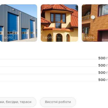
1 ФОТО
1 ФОТО
1 ФОТО
500
г
500
г
500
г
500
г
ки, бесідки, тераси
Висотні роботи