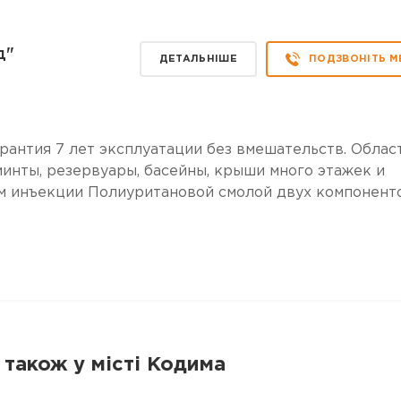
д"
ДЕТАЛЬНІШЕ
ПОДЗВОНІТЬ М
рантия 7 лет эксплуатации без вмешательств. Облас
минты, резервуары, басейны, крыши много этажек и
ем инъекции Полиуритановой смолой двух компоненто
 також у місті Кодима