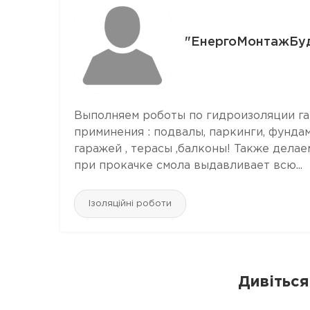
"ЕнергоМонтажБу
Выполняем роботы по гидроизоляции га
приминения : подвалы, паркинги, фунда
гаражей , терасы ,балконы! Также дела
при прокачке смола выдавливает всю...
Ізоляційні роботи
Дивіться