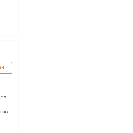
ЕНІ
ов,
тно