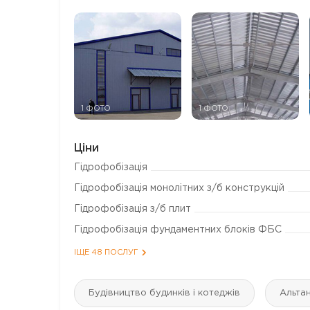
1 ФОТО
1 ФОТО
Ціни
Гідрофобізація
Гідрофобізація монолітних з/б конструкцій
Гідрофобізація з/б плит
Гідрофобізація фундаментних блоків ФБС
ІЩЕ 48 ПОСЛУГ
Будівництво будинків і котеджів
Альтан