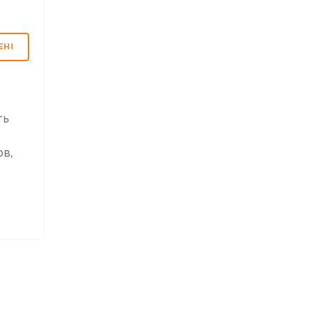
ЕНІ
ть
в,