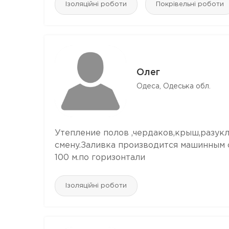
Ізоляційні роботи
Покрівельні роботи
Олег
Одеса, Одеська обл.
Утепление полов ,чердаков,крыш,разукл
смену.Заливка производится машинным с
100 м.по горизонтали
Ізоляційні роботи