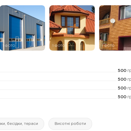
1 ФОТО
1 ФОТО
1 ФОТО
500
г
500
г
500
г
500
г
ки, бесідки, тераси
Висотні роботи