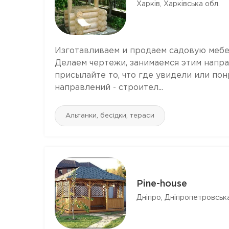
Харків, Харківська обл.
Изготавливаем и продаем садовую мебел
Делаем чертежи, занимаемся этим напр
присылайте то, что где увидели или по
направлений - строител...
Альтанки, бесідки, тераси
Pine-house
Дніпро, Дніпропетровська