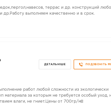
док,пергол,навесов, террас и др. конструкций люб
 др.Работу выполняем качественно и в срок.
о
ДЕТАЛЬНІШЕ
ПОДЗВОНІТЬ М
выполнение работ любой сложности из экологически
уп материала за которым не требуется особый уход, 
твием влаги, не гниет.Цены от 700гр/м²