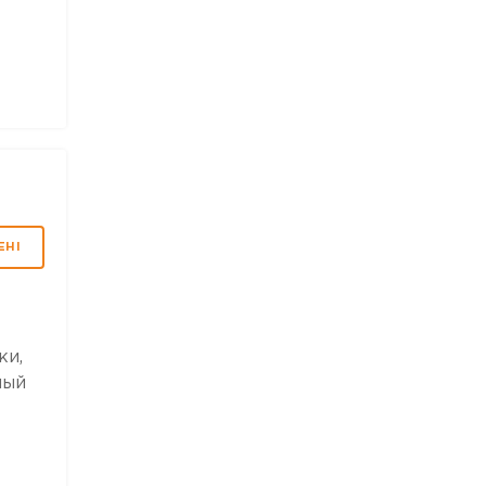
ЕНІ
ки,
ный