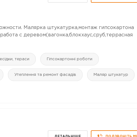
ожности. Малярка штукатурка,монтаж гипсокартона
 работа с деревом(вагонка,блокхаус,сруб,террасная
есідки, тераси
Гіпсокартонні роботи
Утеплення та ремонт фасадів
Маляр штукатур
ДЕТАЛЬНІШЕ
ПОДЗВОНІТЬ М