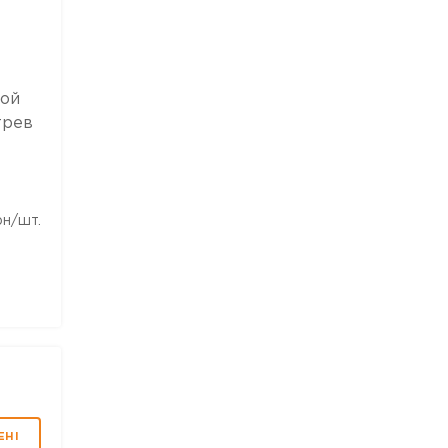
кой
трев
рн/шт.
ЕНІ