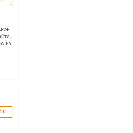
кой.
йте,
но из
ЕНІ