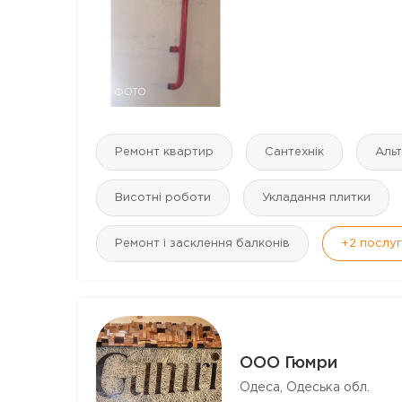
7 ФОТО
Ремонт квартир
Сантехнік
Альт
Висотні роботи
Укладання плитки
Ремонт і засклення балконів
+2
послу
ООО Гюмри
Одеса, Одеська обл.