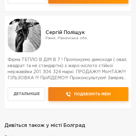
Сергій Поліщук
Рівне, Рівненська обл.
Фірма ТЕПЛО В ДІМ В 7 ! Пропонуємо димоходи ( овал,
квадрат та не стандартні) з жаро-кіслото стійкої
нержавійки 201. 304. 324 маркі. ПРОДАЖ!!! МоНТАЖ!!!
ГІЛЬЗОВКА !!! ПрИЇДЕМО!!! Проконсультуєм! Заміряєм!
Зробимо! Обслужимо! Звоніть домовимось!!!
ДЕТАЛЬНІШЕ
ПОДЗВОНІТЬ МЕНІ
Дивіться також у місті
Болград