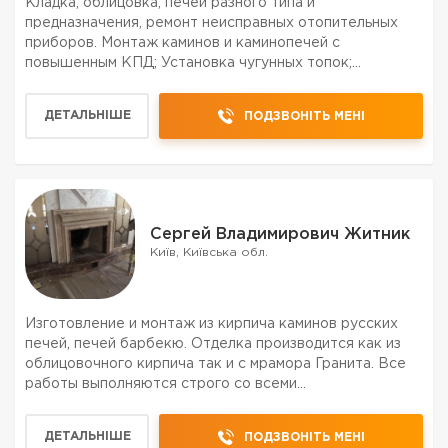
Кладка, облицовка, печей разного типа и
предназначения, ремонт неисправных отопительных
приборов. Монтаж каминов и каминопечей с
повышенным КПД; Установка чугунных топок;
Установка стеклянных дверок; Качество, порядочность
гарантирую. Продажа чугунных топок и дымовых труб.
ДЕТАЛЬНІШЕ
ПОДЗВОНІТЬ МЕНІ
Сергей Владимирович Житник
Київ, Київська обл.
Изготовление и монтаж из кирпича каминов русских
печей, печей барбекю. Отделка производится как из
облицовочного кирпича так и с мрамора Гранита. Все
работы выполняются строго со всеми
противопожарными нормами. Широкий выбор
изготовленных моделей не оставят Вас без внимания.
ДЕТАЛЬНІШЕ
ПОДЗВОНІТЬ МЕНІ
Буду рад сотрудничеству.