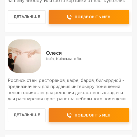
вашему выбору. Или фото картинки от вас. Художник с
высшим образованием и опытом работы. Цена от 250
кв м. в зависимости от сложности. Звоните, обсудим.
ДЕТАЛЬНІШЕ
ПОДЗВОНІТЬ МЕНІ
Олеся
Київ, Київська обл.
Роспись стен, ресторанов, кафе, баров, бильярдной -
предназначены для придания интерьеру помещения
неповторимости, для решения декоративных задач и
для расширения пространства небольшого помещения.
Бывает, что рестораны находятся недалеко друг от
друга и, тем самым, создают конкуренцию. Посетител...
ДЕТАЛЬНІШЕ
ПОДЗВОНІТЬ МЕНІ