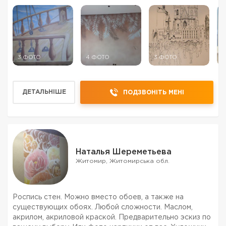
3 ФОТО
4 ФОТО
3 ФОТО
2
ДЕТАЛЬНІШЕ
ПОДЗВОНІТЬ МЕНІ
Наталья Шереметьева
Житомир, Житомирська обл.
Роспись стен. Можно вместо обоев, а также на
существующих обоях. Любой сложности. Маслом,
акрилом, акриловой краской. Предварительно эскиз по