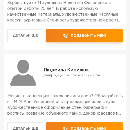
Здравствуйте. Я художник Валентин Филоненко с
опытом работы 25 лет. В работе использую
качественные материалы, художественные масляные
краски, акриловые.Стоимость художественной росписи
зависит от сложности рисунка, качества и
подготовленности поверхности, которую нужно
ДЕТАЛЬНІШЕ
ПОДЗВОНІТЬ МЕНІ
росписывать. Помогу с выбо...
Людмила Кирилюк
Дніпро, Дніпропетровська обл.
Меняете концепцию заведения или дома? Обращайтесь
в ТМ MilAnn. Успешный опыт реализации идеи с нуля.
Художественное оформление стен, барельеф и
роспись, создание объемного панно, декор фасадов и
интерьеров коммерческих помещений, муралы! Если
вам захотелось создать квест-комнату, или придать
ДЕТАЛЬНІШЕ
ПОДЗВОНІТЬ МЕНІ