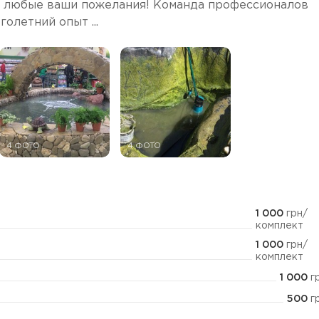
 любые ваши пожелания! Команда профессионалов
олетний опыт ...
4 ФОТО
4 ФОТО
1 000
грн/
комплект
1 000
грн/
комплект
1 000
г
500
г