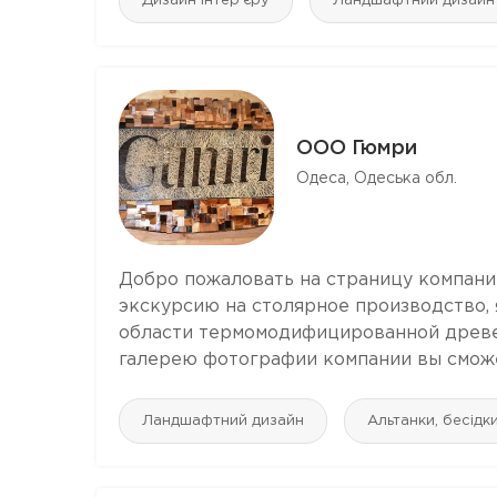
Дизайн інтер'єру
Ландшафтний дизайн
ООО Гюмри
Одеса, Одеська обл.
Добро пожаловать на страницу компани
экскурсию на столярное производство
области термомодифицированной древес
галерею фотографии компании вы сможет
Ландшафтний дизайн
Альтанки, бесідк