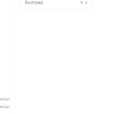
Болград
×
рн/шт.
рн/шт.