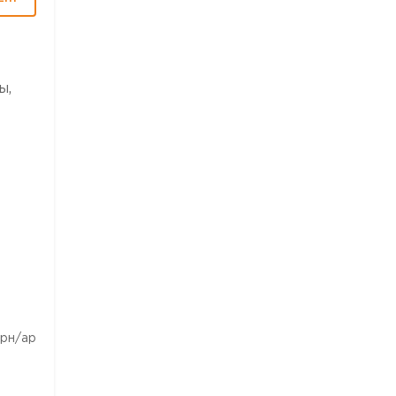
ы,
рн/ар