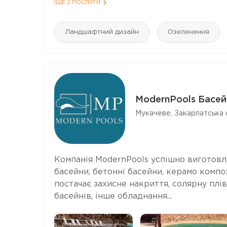
ІЩЕ 2 ПОСЛУГИ
Ландшафтний дизайн
Озеленення
ModernPools Басей
Мукачеве, Закарпатська 
Компанія ModernPools успішно виготовля
басейни, бетонні басейни, керамо компо
постачає захисне накриття, солярну плів
басейнів, інше обладнання...