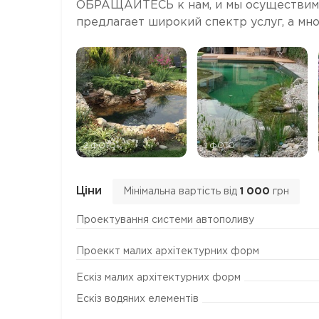
ОБРАЩАЙТЕСЬ к нам, и мы осуществим
предлагает широкий спектр услуг, а мног
2 ФОТО
1 ФОТО
Ціни
Мінімальна вартість від
1 000
грн
Проектування системи автополиву
Проеккт малих архітектурних форм
Ескіз малих архітектурних форм
Ескіз водяних елементів