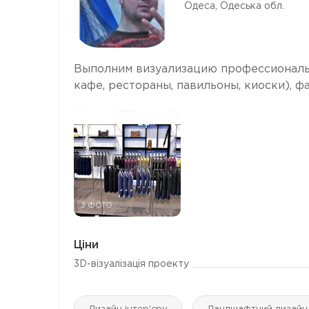
Одеса, Одеська обл.
Выполним визуализацию профессиональн
кафе, рестораны, павильоны, киоски), ф
3 ФОТО
Ціни
3D-візуалізація проекту