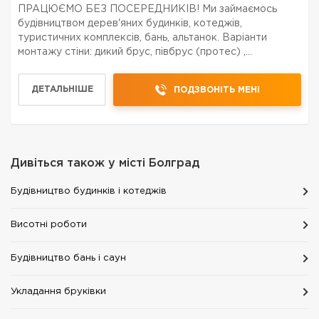
ПРАЦЮЄМО БЕЗ ПОСЕРЕДНИКІВ! Ми займаємось
будівництвом дерев'яних будинків, котеджів,
туристичних комплексів, бань, альтанок. Варіанти
монтажу стіни: дикий брус, півбрус (протес) ,
оциліндрований брус, калібрований брус. Приблизно
половина наших клієнтів будує котедж без
ДЕТАЛЬНІШЕ
ПОДЗВОНІТЬ МЕНІ
архітектора. Показали фото...
Дивіться також у місті
Болград
Будівництво будинків і котеджів
Висотні роботи
Будівництво бань і саун
Укладання бруківки