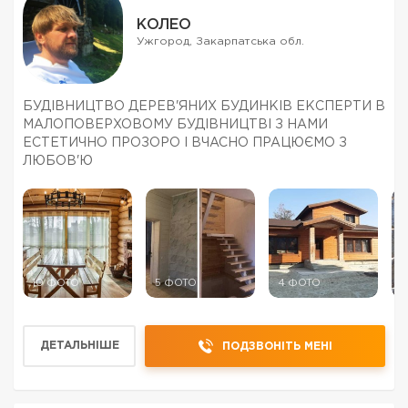
КОЛЕО
Ужгород, Закарпатська обл.
БУДІВНИЦТВО ДЕРЕВ'ЯНИХ БУДИНКІВ ЕКСПЕРТИ В
МАЛОПОВЕРХОВОМУ БУДІВНИЦТВІ З НАМИ
ЕСТЕТИЧНО ПРОЗОРО І ВЧАСНО ПРАЦЮЄМО З
ЛЮБОВ'Ю
10 ФОТО
5 ФОТО
4 ФОТО
5
ДЕТАЛЬНІШЕ
ПОДЗВОНІТЬ МЕНІ