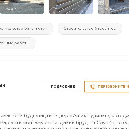
4 ФОТО
5 ФОТО
4 ФОТО
оительство бань и саун
Строительство бассейнов
тонные работы
ан
ПОДРОБНЕЕ
ПЕРЕЗВОНИТЕ 
ємось будівництвом дерев'яних будинків, котедж
 Варіанти монтажу стіни: дикий брус, півбрус (протес)