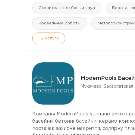
Строительство бань и саун
Ворота, з
Кровельные работы
Mеталлоконструк
+2
услуги
ModernPools Басей
Мукачево, Закарпатская 
Компанія ModernPools успішно виготовля
басейни, бетонні басейни, керамо компо
постачає захисне накриття, солярну плів