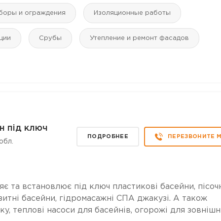
аборы и ограждения
Изоляционные работы
ции
Срубы
Утепление и ремонт фасадов
н під ключ
ПОДРОБНЕЕ
ПЕРЕЗВОНИТЕ 
обл.
є та встановлює під ключ пластикові басейни, пісоч
зитні басейни, гідромасажні СПА джакузі. А також
ку, теплові насоси для басейнів, огорожі для зовнішн