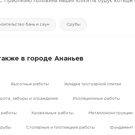
с. Приблизно половина наших клієнтів будує котедж 
оительство бань и саун
Срубы
также в городе Ананьев
Высотные работы
Укладка тротуарной плитки
рота, заборы и ограждения
Изоляционные работы
 работы
Кровельные работы
Mеталлоконструкции
Срубы
Столярные и плотницкие работы
Фундамент