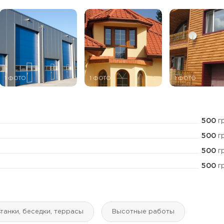
1 ФОТО
1 ФОТО
1 ФОТО
500
г
500
г
500
г
500
г
танки, беседки, террасы
Высотные работы