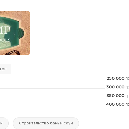
грн
250 000
г
300 000
г
350 000
г
400 000
г
йн
Строительство бань и саун