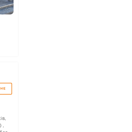
5 ФОТО
5 ФОТО
4 ФО
МНЕ
ів,
 ,