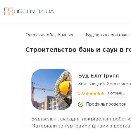
Одесская обл., Ананьев
Будівельно-монтажні 
Строительство бань и саун в 
Буд Еліт Групп
Хмельницкий, Хмельницка
5.0
1 отзыв
Профиль проверен
Будівельні, фасадні, покрівельні роботи.
Матеріали за гуртовими цінами з достав