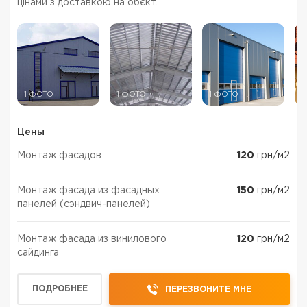
цінами з доставкою на обєкт.
1 ФОТО
1 ФОТО
1 ФОТО
1
Цены
Монтаж фасадов
120
грн/м2
Монтаж фасада из фасадных
150
грн/м2
панелей (сэндвич-панелей)
Монтаж фасада из винилового
120
грн/м2
сайдинга
ПОДРОБНЕЕ
ПЕРЕЗВОНИТЕ МНЕ