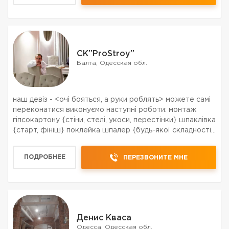
CK”ProStroy”
Балта, Одесская обл.
наш девіз - <очі бояться, а руки роблять> можете самі
переконатися виконуємо наступні роботи: монтаж
гіпсокартону {стіни, стелі, укоси, перестінки} шпаклівка
{старт, фініш} поклейка шпалер {будь-якої складності}
укладання плитки {підлога, стіни, укоси, фартух}
укладання ламінату {підлога, с...
ПОДРОБНЕЕ
ПЕРЕЗВОНИТЕ МНЕ
Денис Кваса
Одесса, Одесская обл.