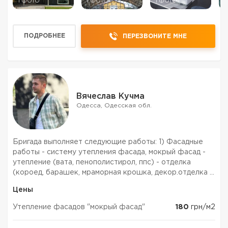
1 ФОТО
1 ФОТО
1 ФОТО
1
ПОДРОБНЕЕ
ПЕРЕЗВОНИТЕ МНЕ
Вячеслав Кучма
Одесса, Одесская обл.
Бригада выполняет следующие работы: 1) Фасадные
работы - систему утепления фасада, мокрый фасад -
утепление (вата, пенополистирол, ппс) - отделка
(короед, барашек, мраморная крошка, декор.отделка )
- укладка плитки. - декоративная отделка квартир и
Цены
фасадов. 2) Плиточные работы ( Укладка плитки) Д...
Утепление фасадов "мокрый фасад"
180
грн/м2