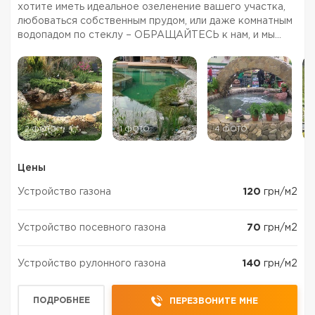
хотите иметь идеальное озеленение вашего участка,
любоваться собственным прудом, или даже комнатным
водопадом по стеклу – ОБРАЩАЙТЕСЬ к нам, и мы
осуществим любые ваши пожелания! Команда
профессионалов предлагает широкий спектр услуг, а
многолетний опыт ...
2 ФОТО
1 ФОТО
4 ФОТО
4
Цены
Устройство газона
120
грн/м2
Устройство посевного газона
70
грн/м2
Устройство рулонного газона
140
грн/м2
ПОДРОБНЕЕ
ПЕРЕЗВОНИТЕ МНЕ