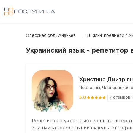
Одесская обл., Ананьев
Шкільні предмети / У
Украинский язык - репетитор 
Христина Дмитрівн
Черновцы, Черновицкая о
5.0
7 отзывов
Репетитор з української мови та літерат
Закінчила філологічний факультет Черні