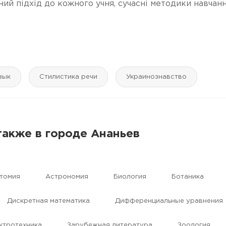
й підхід до кожного учня, сучасні методики навчанн
зык
Стилистика речи
Украинознавство
также в городе Ананьев
томия
Астрономия
Биология
Ботаника
Дискретная математика
Дифференциальные уравнения
ктротехника
Зарубежная литература
Зоология