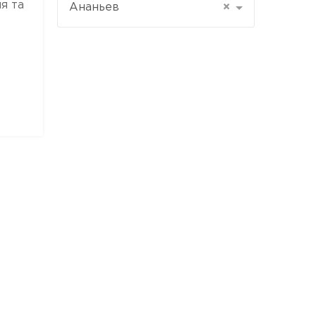
я та
Ананьев
×