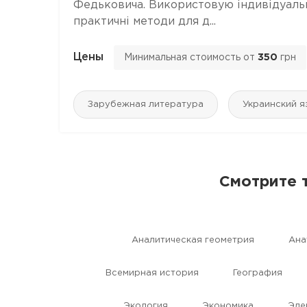
Федьковича. Використовую індивідуальни
практичні методи для д...
Цены
Минимальная стоимость от
350
грн
Зарубежная литература
Украинский я
Смотрите 
Aналитическая геометрия
Aна
Всемирная история
География
Экология
Экономика
Эле