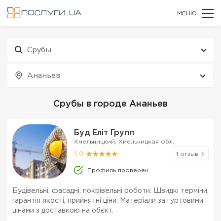
МЕНЮ
Срубы
Ананьев
Срубы в городе Ананьев
Буд Еліт Групп
Хмельницкий, Хмельницкая обл.
5.0
1 отзыв
Профиль проверен
Будівельні, фасадні, покрівельні роботи. Швидкі терміни,
гарантія якості, прийнятні ціни. Матеріали за гуртовими
цінами з доставкою на обєкт.