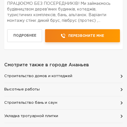
ПРАЦЮЄМО БЕЗ ПОСЕРЕДНИКІВ! Ми займаємось
будівництвом дерев'яних будинків, котеджів,
туристичних комплексів, бань, альтанок. Варіанти
монтажу стіни: дикий брус, півбрус (протес) ,
оциліндрований брус, калібрований брус. Приблизно
половина наших клієнтів будує котедж без
ПОДРОБНЕЕ
ПЕРЕЗВОНИТЕ МНЕ
архітектора. Показали фото...
Смотрите также в городе
Ананьев
Строительство домов и коттеджей
Высотные работы
Строительство бань и саун
Укладка тротуарной плитки