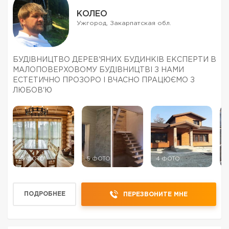
КОЛЕО
Ужгород, Закарпатская обл.
БУДІВНИЦТВО ДЕРЕВ'ЯНИХ БУДИНКІВ ЕКСПЕРТИ В
МАЛОПОВЕРХОВОМУ БУДІВНИЦТВІ З НАМИ
ЕСТЕТИЧНО ПРОЗОРО І ВЧАСНО ПРАЦЮЄМО З
ЛЮБОВ'Ю
10 ФОТО
5 ФОТО
4 ФОТО
5
ПОДРОБНЕЕ
ПЕРЕЗВОНИТЕ МНЕ