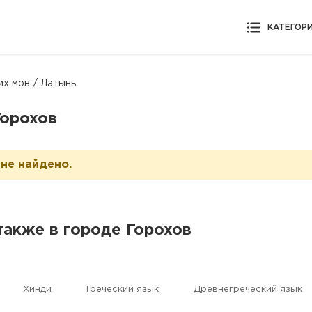
КАТЕГОР
их мов / Латынь
Горохов
не найдено.
также в городе Горохов
Хинди
Греческий язык
Древнегреческий язык