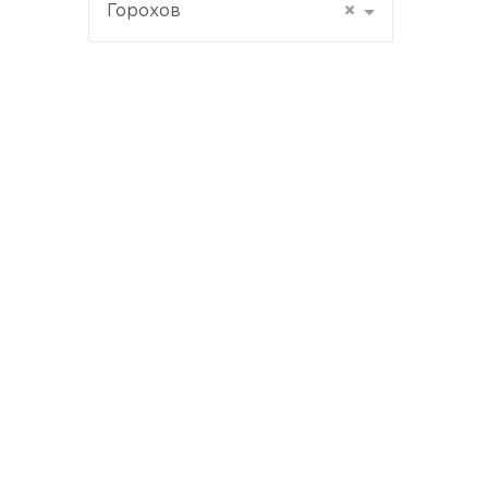
Горохов
×