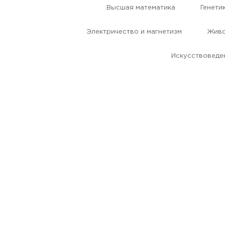
Высшая математика
Генети
Электричество и магнетизм
Живо
Искусствоведе