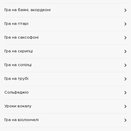
Гра на баяні, акордеоні
Гра на гітарі
Гра на саксофоні
Гра на скрипці
Гра на сопілці
Гра на трубі
Сольфеджіо
Уроки вокалу
Гра на віолончелі