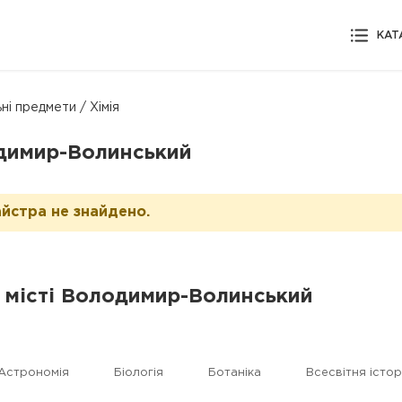
КАТ
ні предмети / Хімія
лодимир-Волинський
йстра не знайдено.
у місті Володимир-Волинський
Астрономія
Біологія
Ботаніка
Всесвітня істор