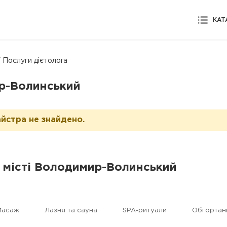
КАТ
/ Послуги дієтолога
ир-Волинський
йстра не знайдено.
у місті Володимир-Волинський
Масаж
Лазня та сауна
SPA-ритуали
Обгортан