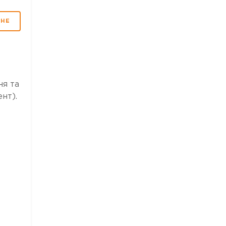
МНЕ
ня та
ент).