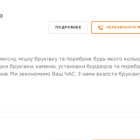
р
ПОДРОБНЕЕ
ПЕРЕЗВОНИТЕ 
кісну, міцну бруківку та поребрик будь-якого кольо
ки бруківки, каменю, установки бордюрів та поребр
ня. Ми зекономимо Ваш ЧАС. З нами вкалсти бруківк