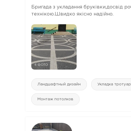
Бригада з укладання бруківки,досвід р
технікою.Швидко якісно надійно.
4 ФОТО
Ландшафтный дизайн
Укладка тротуар
Монтаж потолков