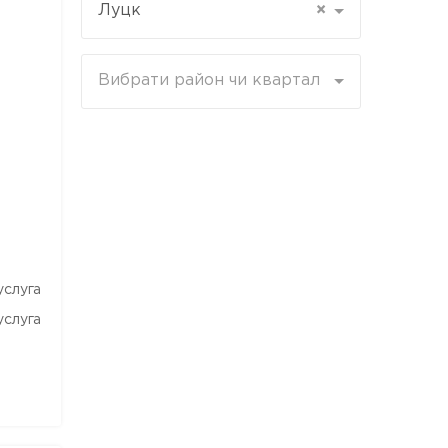
Луцк
×
Вибрати район чи квартал
услуга
услуга