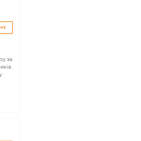
МНЕ
ру за
иків
у