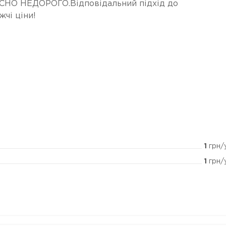
ІСНО НЕДОРОГО.Відповідальний підхід до
жчі ціни!
1
грн/
1
грн/