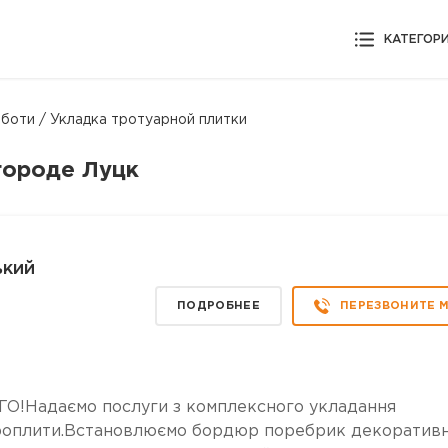
КАТЕГОР
боти / Укладка тротуарной плитки
городе Луцк
ький
ПОДРОБНЕЕ
ПЕРЕЗВОНИТЕ 
О!Надаємо послуги з комплексного укладання
броплити.Встановлюємо бордюр поребрик декоративн