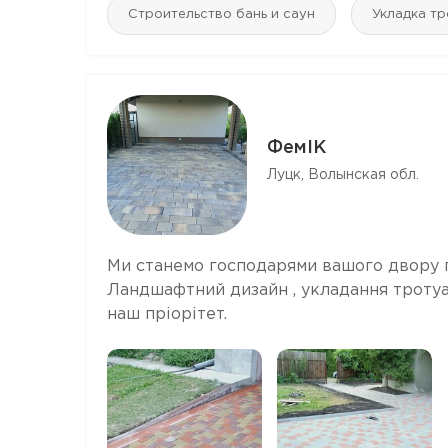
Строительство бань и саун
Укладка тр
ФемІК
Луцк, Волынская обл.
Ми станемо господарями вашого двору пі
Ландшафтний дизайн , укладання тротуарн
наш пріорітет.