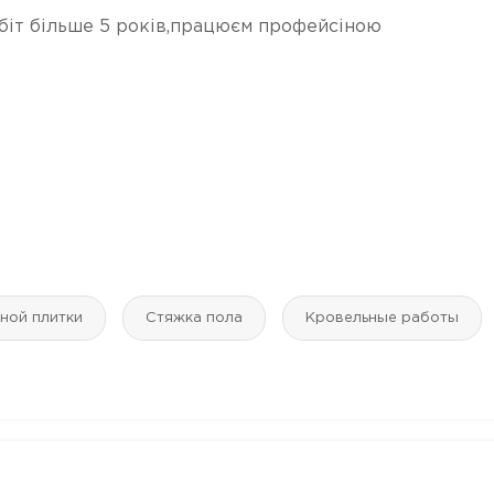
обіт більше 5 років,працюєм профейсіною
ной плитки
Стяжка пола
Кровельные работы