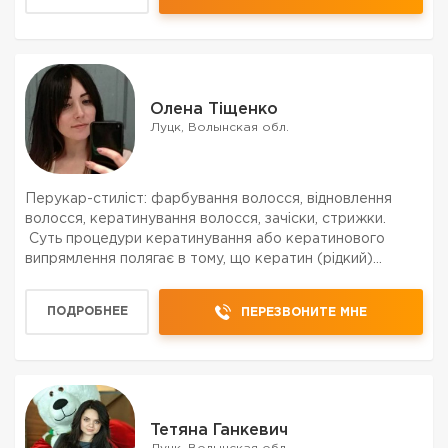
Олена Тіщенко
Луцк, Волынская обл.
Перукар-стиліст: фарбування волосся, відновлення
волосся, кератинування волосся, зачіски, стрижки.
Суть процедури кератинування або кератинового
випрямлення полягає в тому, що кератин (рідкий)
проникає в глиб кожного волоса і заповнює
пошкоджені ділянки, тріщини, а під впливом тепла
ПОДРОБНЕЕ
ПЕРЕЗВОНИТЕ МНЕ
набуває...
Тетяна Ганкевич