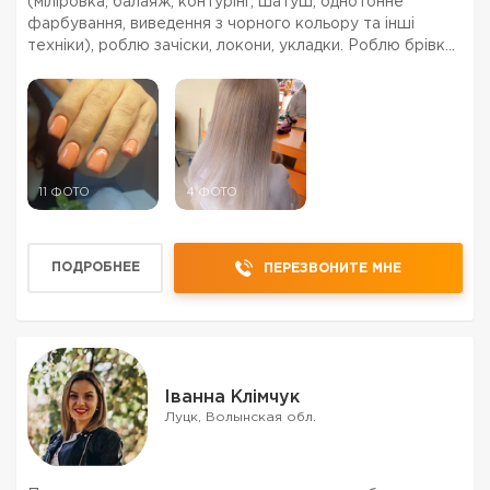
(міліровка, балаяж, контурінг, шатуш, однотонне
фарбування, виведення з чорного кольору та інші
техніки), роблю зачіски, локони, укладки. Роблю брівки
(корекція і фарбування фарбою), манікюр (чистка,
покриття гель-лаком, укріплення, нарощення нігтів, ...
11 ФОТО
4 ФОТО
ПОДРОБНЕЕ
ПЕРЕЗВОНИТЕ МНЕ
Іванна Клімчук
Луцк, Волынская обл.