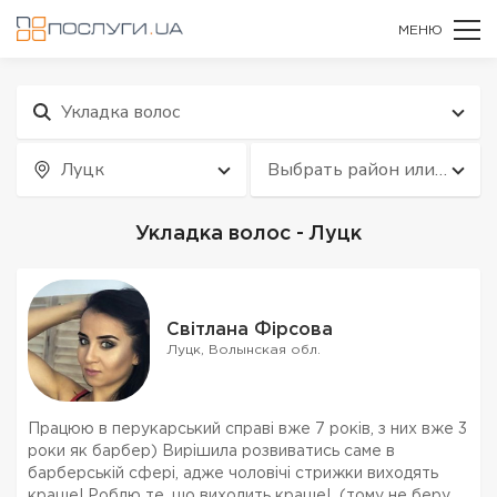
МЕНЮ
Укладка волос
Луцк
Выбрать район или
квартал
Укладка волос - Луцк
Світлана Фірсова
Луцк, Волынская обл.
Працюю в перукарський справі вже 7 років, з них вже 3
роки як барбер) Вирішила розвиватись саме в
барберській сфері, адже чоловічі стрижки виходять
краще! Роблю те, що виходить краще! (тому не беру