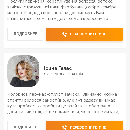
Послуги перукаря: кератинування волосся, ботокс,
зачіски, стрижки, всі види фарбувань (омбре, сомбре,
мелір. ). Мої додаткові поради допоможуть Вам
визначитися з домашнім доглядом за волоссям та
шкірою голови. Я допможу підкреслити Вашу красу,
стиль та індивідуальність!
ПОДРОБНЕЕ
ПЕРЕЗВОНИТЕ МНЕ
Ірина Галас
Луцк, Волынская обл.
Колорист, перукар-стиліст, зачіски. Звичайно, можна
стригти волосся самостійно, але тут одразу виникає
купа проблем: як зробити це охайно та обережно, як
досягти симетрії, як не помилитися, як не переживати,
що ззаду чи збоку зачіска виглядає не так, як хотілося
би. Саме тому краще од...
ПОДРОБНЕЕ
ПЕРЕЗВОНИТЕ МНЕ