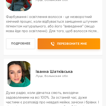
Луцк, Волынская обл.
Фарбування і освітлення волосся - це незворотний
хімічний процес, коли відбувається заміщення штучним
пігментом натурального, або його "виведення" (якщо
мова йде про освітленні). Для того, щоб волосся після
застосування фарби залишалося в хорошому стані, за
ним потрібно правильно догляд...
ПОДРОБНЕЕ
ПЕРЕЗВОНИТЕ МНЕ
Іванна Шатківська
Луцк, Волынская обл.
Дуже радію, коли дівчатка сяють, виходячи
задоволеними на всі 100%. За останній час, дуже
частими є розповіді про невдалі мейки, зачіски і брівки. І