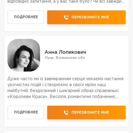
відповідно запитання, а у вас таке було? Чи всі завжди
задоволені? Скажу відверто, я намагаюся все
обговорювати на місці. Адже всі люди різні, ...
ПОДРОБНЕЕ
ПЕРЕЗВОНИТЕ МНЕ
Анна Лопикович
Луцк, Волынская обл.
Дуже часто ми із завмиранням серця чекаємо настання
урочистих подій і створюємо в своїх мріях наш
майбутній, бездоганний і шикарний образ справжньої
«Королеви Краси». Весілля, романтичні побачення,
випускні бали . . . Вечірні зачіски дарують можливість
зробити ауру свята незвичайною і...
ПОДРОБНЕЕ
ПЕРЕЗВОНИТЕ МНЕ